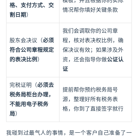
模板，并且根据你的实际
格、支付方式、交
情况帮你填好关键条款
割日期
）
我们会调取你的公司章
股东会决议（
必须
程，核对表决权比例，确
符合公司章程规定
保决议有效；如果涉及外
的表决比例
）
资，还会指导你做
公证认
证
完税证明（
必须去
提前帮你预约税务局号
税务局柜台办理，
源，整理好所有税务表
不能用电子税务
格，你到了直接签字就行
局
）
我碰到过最气人的事情，是一个客户自己准备了一