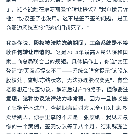
给另一个信得过的兄弟。他问我：“许姐，法院都冻
了，能不能赶在解冻前签个转让协议？”我直接告诉
他：“协议签了也没用。这不是签不签的问题，是工
商那边系统直接把这道门锁死了。”
我跟你说，
股权被法院冻结期间，工商系统是不接
收任何转让申请的
。这是2014年最高人民法院和国
家工商总局联合出的规矩。具体操作上，你连“变更
登记”的页面都提交不了——系统会弹窗提示“该股东
股权处于查封/冻结状态，无法办理股权变更”。有些
老板想走“先签协议，解冻后过户”的路子，
但你要注
意哦，这种协议法律效力非常弱
。因为一旦协议签
了但拖着不过户，查封期满后对方完全可以把股权
卖给别人，你手里拿的不过是一张废纸。我见过最
惨的一个案例，签完协议等了八个月，结果解冻当