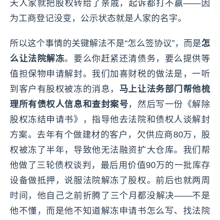
天人家就把股权转给了亲戚，起诉都打不赢——因
为工商登记没变，公示状态就是人家的名字。
所以这个事情的关键解法不是“怎么签协议”，而是
怎
么让法院解冻
。要么你赶紧还清债务，要么提供等
值担保物申请解封。我们加喜财税的做法是，一听
到客户有股权被冻的消息，
马上让法务部门帮他梳
理所有债权人信息和查封案号
，然后写一份《解除
股权冻结申请书》，指导他去法院和债权人谈解封
方案。去年有个做建材的客户，欠供应商80万，股
权被冻了半年，导致他无法融资扩大仓库。我们帮
他做了三轮债权谈判，最后用价值90万的一批库存
设备做抵押，说服法院解冻了股权。前后也就两周
时间，他自己之前折腾了三个月都没解决——不是
他不懂，而是他不知道解冻申请书怎么写、找法院